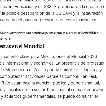
arta mesa de diálogo. Según el comunicado oficial de la
rnación, Educación y el ISSSTE propusieron la creación 
la posible desaparición de la USICAM y la instauración
cargaría del pago de pensiones en coordinación con
toridades ofrecieron una comisión permanente para revisar la viabilidad
 la CNTE.
estas en el Mundial
n momento clave para México, pues el Mundial 2026
ia internacional y económica. La presencia de protestas
de México y en el Zócalo podría complicar la logística y
 como afectar actividades paralelas como el Fan Fest.
nflicto están bajo la atención pública y gubernamental,
 y sociales de un sector fundamental como el educativo.
 y acuerdos gubernamentales, se puede consultar el