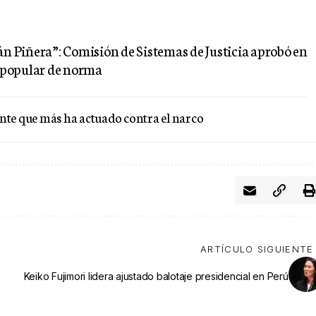
án Piñera”: Comisión de Sistemas de Justicia aprobó en
a popular de norma
ente que más ha actuado contra el narco
ARTÍCULO SIGUIENTE
Keiko Fujimori lidera ajustado balotaje presidencial en Perú