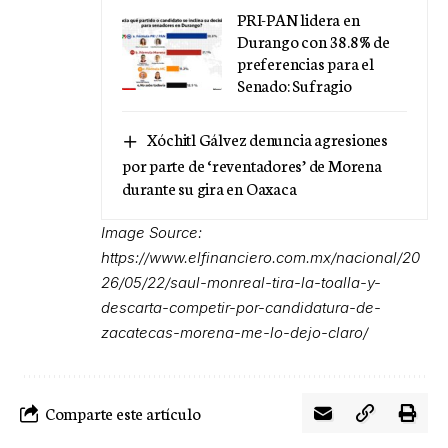
PRI-PAN lidera en
Durango con 38.8% de
preferencias para el
Senado: Sufragio
Xóchitl Gálvez denuncia agresiones
por parte de ‘reventadores’ de Morena
durante su gira en Oaxaca
Image Source:
https://www.elfinanciero.com.mx/nacional/20
26/05/22/saul-monreal-tira-la-toalla-y-
descarta-competir-por-candidatura-de-
zacatecas-morena-me-lo-dejo-claro/
Comparte este artículo