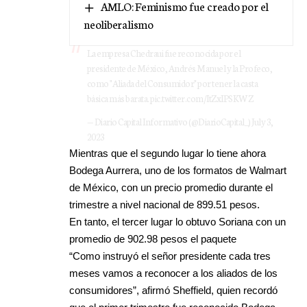
AMLO: Feminismo fue creado por el
neoliberalismo
La empresa Chedraui fue reconocida por el
presidente de México, Andrés Manuel y la Profeco,
como "Aliada del Consumidor" por tener la casta
básica más barata.
pic.twitter.com/ItZxIPSKWZ
— Diario Capital Informativo (@DiarioCapital_)
July 3,
2023
Mientras que el segundo lugar lo tiene ahora
Bodega Aurrera, uno de los formatos de Walmart
de México, con un precio promedio durante el
trimestre a nivel nacional de 899.51 pesos.
En tanto, el tercer lugar lo obtuvo Soriana con un
promedio de 902.98 pesos el paquete
“Como instruyó el señor presidente cada tres
meses vamos a reconocer a los aliados de los
consumidores”, afirmó Sheffield, quien recordó