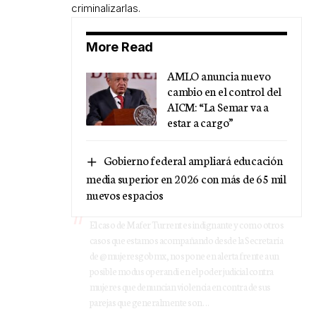
criminalizarlas.
More Read
AMLO anuncia nuevo
cambio en el control del
AICM: “La Semar va a
estar a cargo”
Gobierno federal ampliará educación
media superior en 2026 con más de 65 mil
nuevos espacios
El caso de Mafer Turrent es indignante y como otros
casos que estamos acompañando desde la Secretaría
de
@mujeresgobmx
, nos pone en alerta frente a un
posible modus operandi en el poder judicial contra
mujeres que denuncian violencia en contra de sus
parejas que generalmente son…