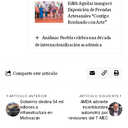
Edith Aguilar inauguró
Exposición de Prendas
Artesanales “Contigo
Bordando con Arte”
Anáhuac Puebla celebra una década
de internacionalización académica
Comparte este artículo
ARTÍCULO ANTERIOR
ARTÍCULO SIGUIENTE
Gobierno destina 54 mil
AMDA advierte
millones a
incertidumbre
infraestructura en
automotriz por
Michoacán
revisiones del T-MEC