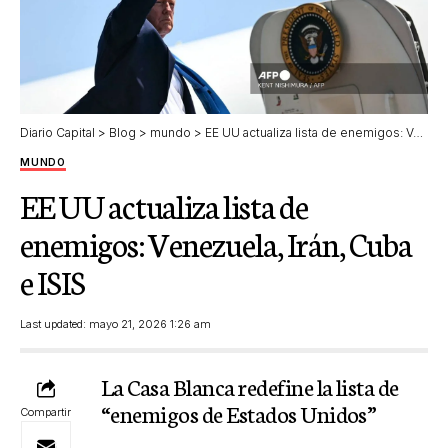
Diario Capital
>
Blog
>
mundo
>
EE UU actualiza lista de enemigos: Venezuela, Irán, Cuba e ISIS
MUNDO
EE UU actualiza lista de
enemigos: Venezuela, Irán, Cuba
e ISIS
Last updated: mayo 21, 2026 1:26 am
La Casa Blanca redefine la lista de
“enemigos de Estados Unidos”
Compartir