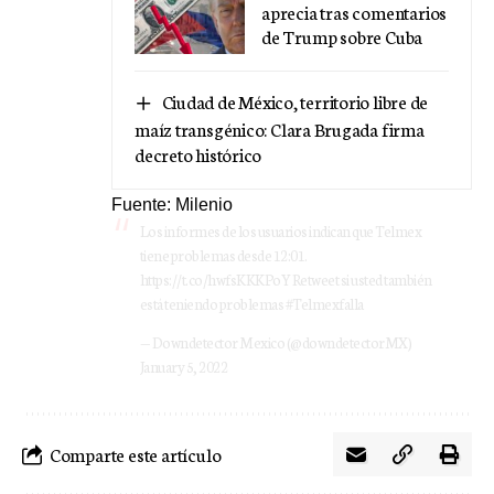
aprecia tras comentarios
de Trump sobre Cuba
Ciudad de México, territorio libre de
maíz transgénico: Clara Brugada firma
decreto histórico
Fuente: Milenio
Los informes de los usuarios indican que Telmex
tiene problemas desde 12:01.
https://t.co/hwfsKKKPoY
Retweet si usted también
está teniendo problemas
#Telmexfalla
— Downdetector Mexico (@downdetectorMX)
January 5, 2022
Comparte este artículo