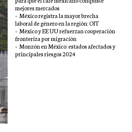
para que el café mexicano conquiste
mejores mercados
México registra la mayor brecha
laboral de género en la región: OIT
México y EE UU refuerzan cooperación
fronteriza por migración
Monzón en México: estados afectados y
principales riesgos 2024