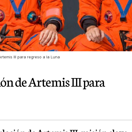
rtemis III para regreso a la Luna
n de Artemis III para