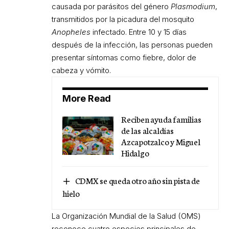
causada por parásitos del género
Plasmodium
,
transmitidos por la picadura del mosquito
Anopheles
infectado. Entre 10 y 15 días
después de la infección, las personas pueden
presentar síntomas como fiebre, dolor de
cabeza y vómito.
More Read
Reciben ayuda familias
de las alcaldías
Azcapotzalco y Miguel
Hidalgo
CDMX se queda otro año sin pista de
hielo
La Organización Mundial de la Salud (OMS)
reconoce cuatro especies principales de